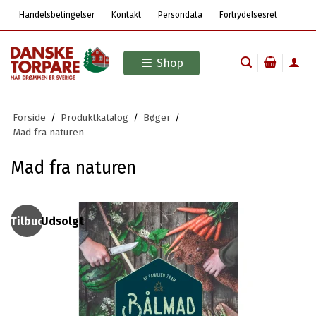
Handelsbetingelser
Kontakt
Persondata
Fortrydelsesret
Shop
Forside
/
Produktkatalog
/
Bøger
/
Mad fra naturen
Mad fra naturen
Tilbud
Udsolgt