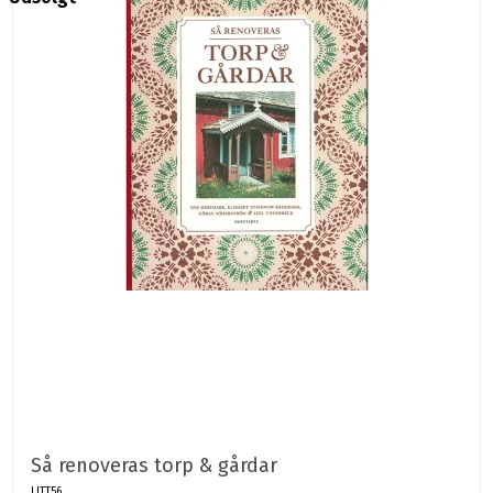
Så renoveras torp & gårdar
LITT56