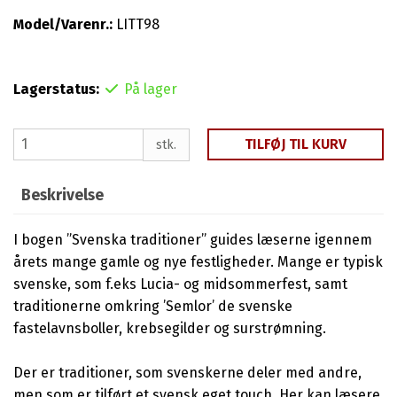
Model/Varenr.:
LITT98
Lagerstatus:
På lager
TILFØJ TIL KURV
stk.
Beskrivelse
I bogen ”Svenska traditioner” guides læserne igennem
årets mange gamle og nye festligheder. Mange er typisk
svenske, som f.eks Lucia- og midsommerfest, samt
traditionerne omkring ’Semlor’ de svenske
fastelavnsboller, krebsegilder og surstrømning.
Der er tradi­tioner, som svenskerne deler med andre,
men som er tilført et svensk eget touch. Her kan læsere