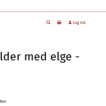
Log ind
lder med elge -
tter