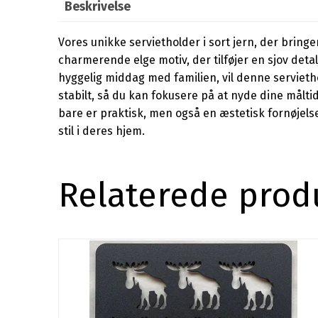
Beskrivelse
Vores unikke servietholder i sort jern, der bring
charmerende elge motiv, der tilføjer en sjov det
hyggelig middag med familien, vil denne servietho
stabilt, så du kan fokusere på at nyde dine målti
bare er praktisk, men også en æstetisk fornøjels
stil i deres hjem.
Relaterede prod