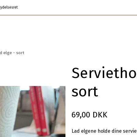
rydelsesret
d elge - sort
Servietho
sort
69,00 DKK
Lad elgene holde dine servie