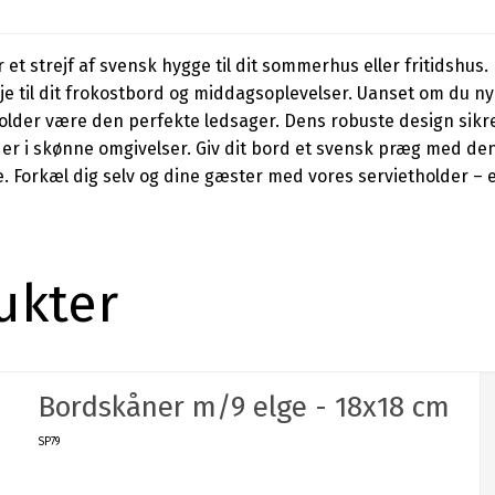
er et strejf af svensk hygge til dit sommerhus eller fritidshu
alje til dit frokostbord og middagsoplevelser. Uanset om du 
lder være den perfekte ledsager. Dens robuste design sikrer, 
der i skønne omgivelser. Giv dit bord et svensk præg med denn
e. Forkæl dig selv og dine gæster med vores servietholder – 
ukter
Bordskåner m/9 elge - 18x18 cm
SP79