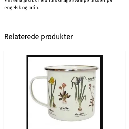
Fint emaljekrus med forskellige svampe tekstet på
engelsk og latin.
Relaterede produkter