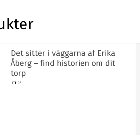
ukter
Det sitter i väggarna af Erika
Åberg – find historien om dit
torp
LITT105