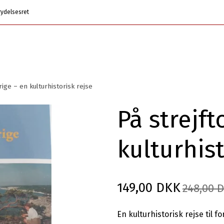
rydelsesret
rige – en kulturhistorisk rejse
På strejft
kulturhist
149,00 DKK
248,00 
En kulturhistorisk rejse til fo