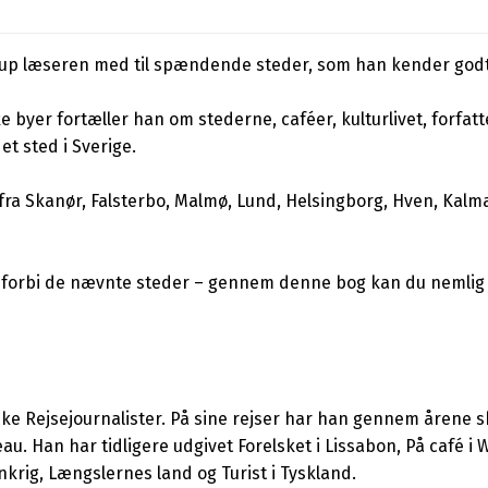
trup læseren med til spændende steder, som han kender godt
e byer fortæller han om stederne, caféer, kulturlivet, forfa
t sted i Sverige.
fra Skanør, Falsterbo, Malmø, Lund, Helsingborg, Hven, Kalm
forbi de nævnte steder – gennem denne bog kan du nemlig o
Rejsejournalister. På sine rejser har han gennem årene skrev
. Han har tidligere udgivet Forelsket i Lissabon, På café i
rig, Længslernes land og Turist i Tyskland.