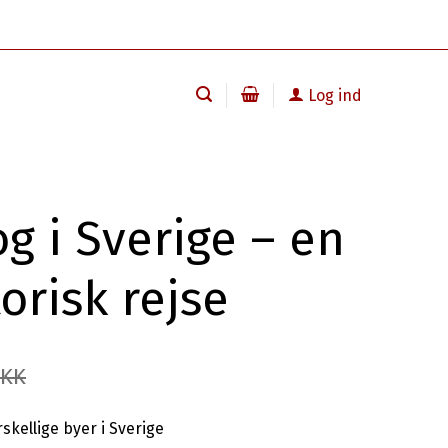
Log ind
og i Sverige – en
orisk rejse
DKK
rskellige byer i Sverige