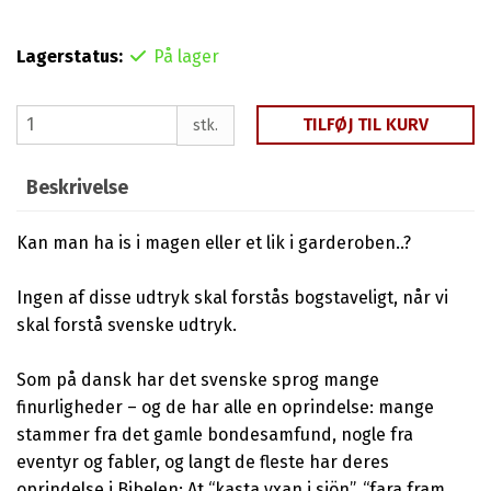
Lagerstatus:
På lager
TILFØJ TIL KURV
stk.
Beskrivelse
Kan man ha is i magen eller et lik i garderoben..?
Ingen af ​​disse udtryk skal forstås bogstaveligt, når vi
skal forstå svenske udtryk.
Som på dansk har det svenske sprog mange
finurligheder – og de har alle en oprindelse: mange
stammer fra det gamle bondesamfund, nogle fra
eventyr og fabler, og langt de fleste har deres
oprindelse i Bibelen; At “kasta yxan i sjön”, “fara fram